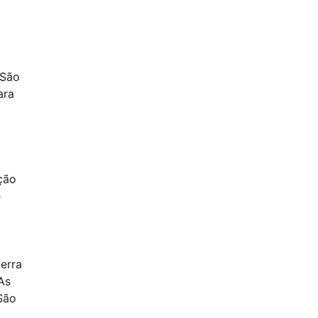
.
 São
ara
ção
e
Serra
As
São