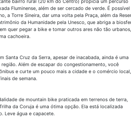
tante bairro rural (20 km do Centro) propicia um percurso
ixada Fluminense, além de ser cercado de verde. É possível
no, a Torre Sineira, dar uma volta pela Praça, além da Rese
Patrimônio da Humanidade pela Unesco, que abriga a biosfe
uem quer pegar a bike e tomar outros ares não tão urbanos
uma cachoeira.
em Santa Cruz da Serra, apesar de inacabada, ainda é uma
a região. Além de escapar do congestionamento, você
nibus e curte um pouco mais a cidade e o comércio local,
finais de semana.
dalidade de mountain bike praticada em terrenos de terra,
Trilha da Coruja é uma ótima opção. Ela está localizada
o. Leve água e capacete.