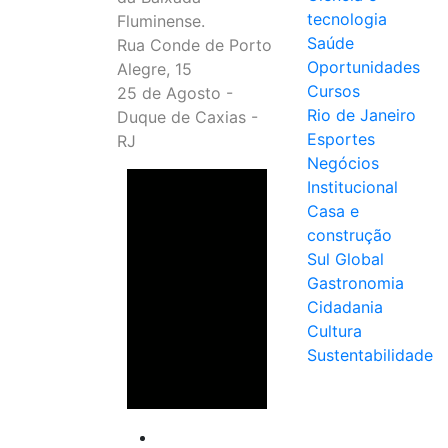
tecnologia
Fluminense.
Saúde
Rua Conde de Porto
Oportunidades
Alegre, 15
Cursos
25 de Agosto -
Rio de Janeiro
Duque de Caxias -
Esportes
RJ
Negócios
Institucional
Casa e
construção
Sul Global
Gastronomia
Cidadania
Cultura
Sustentabilidade