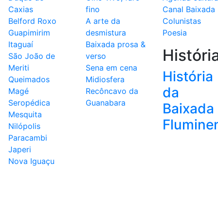
Caxias
fino
Canal Baixada
Belford Roxo
A arte da
Colunistas
Guapimirim
desmistura
Poesia
Itaguaí
Baixada prosa &
Históri
São João de
verso
Meriti
Sena em cena
História
Queimados
Midiosfera
da
Magé
Recôncavo da
Seropédica
Guanabara
Baixada
Mesquita
Flumine
Nilópolis
Paracambi
Japeri
Nova Iguaçu