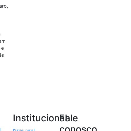
aro,
s
ram
 e
ês
Institucional
Fale
conosco
l
Página inicial