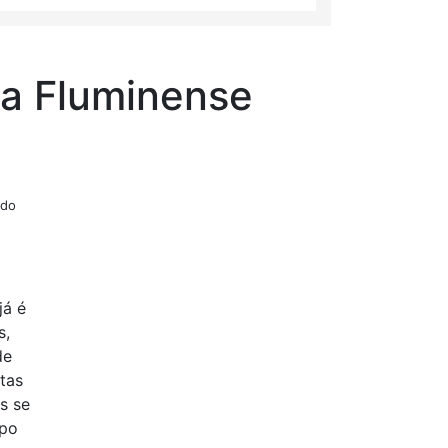
da Fluminense
 do
já é
s,
de
tas
s se
mpo