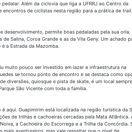
pedalar. Além da ciclovia que liga a UFRRJ ao Centro da
encontros de ciclistas nesta região para a prática de
trail
te desenvolvimento, permite boas pedaladas pela sua orla.
is de Salina, Coroa Grande e as da Vila Geny. Um achado p
e é a Estrada da Mazomba.
 muito pouco ser investido em lazer e infraestrutura na
 Guedes se tornou ponto de encontro e se destaca como op
de diversões, quiosque e pista de skate, é um local sempr
arque São Vicente com toda a família.
é aqui. Guapimirim está localizada na região turística da 
ções de trilhas e cachoeiras cercadas pela Mata Atlântica. 
Noiva, a Cachoeira do Escorrega e a Trilha da Concórdia. 
s mais aventureiros, mas vale ressaltar que o nível de