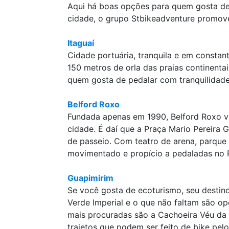
Aqui há boas opções para quem gosta de 
cidade, o grupo Stbikeadventure promove 
Itaguaí
Cidade portuária, tranquila e em constan
150 metros de orla das praias continenta
quem gosta de pedalar com tranquilidad
Belford Roxo
Fundada apenas em 1990, Belford Roxo viu
cidade. É daí que a Praça Mario Pereira
de passeio. Com teatro de arena, parque 
movimentado e propício a pedaladas no P
Guapimirim
Se você gosta de ecoturismo, seu destino 
Verde Imperial e o que não faltam são op
mais procuradas são a Cachoeira Véu da 
trajetos que podem ser feito de bike pelo