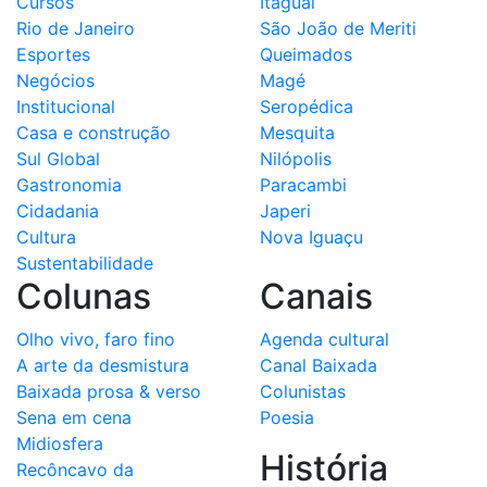
Cursos
Itaguaí
Rio de Janeiro
São João de Meriti
Esportes
Queimados
Negócios
Magé
Institucional
Seropédica
Casa e construção
Mesquita
Sul Global
Nilópolis
Gastronomia
Paracambi
Cidadania
Japeri
Cultura
Nova Iguaçu
Sustentabilidade
Colunas
Canais
Olho vivo, faro fino
Agenda cultural
A arte da desmistura
Canal Baixada
Baixada prosa & verso
Colunistas
Sena em cena
Poesia
Midiosfera
História
Recôncavo da