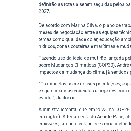
definirão as rotas a serem seguidas pelos p
2027.
De acordo com Marina Silva, o plano de traba
meses de negociação entre as equipes técnica
temas como qualidade do ar, educação ambien
hídricos, zonas costeiras e marítimas e mud
Fazendo uso da ideia de mutirão lançada pe
sobre Mudanças Climáticas (COP30), André C
impactos da mudança do clima, já sentidos 
“Os impactos sobre nossas populações, espe
exigem medidas concretas e urgentes para a
estufa.”, destacou.
A ministra lembrou que, em 2023, na COP28 
em inglês). A ferramenta do Acordo Paris, a
emissões, também estabelece como metas trip
energética e iniciar a transição para o fim 