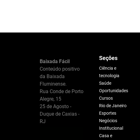
Seções
Baixada Fácil
Ciência e
Conteúdo positivo
tecnologia
da Baixada
Saúde
Fluminense.
Oportunidades
Rua Conde de Porto
Cursos
Alegre, 15
Rio de Janeiro
25 de Agosto -
Esportes
Duque de Caxias -
Negócios
RJ
Institucional
Casa e