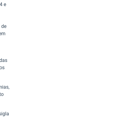
4 e
 de
 em
idas
aos
mias,
to
sigla