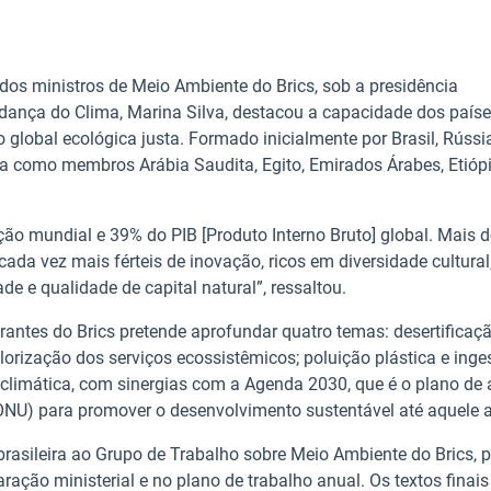
ão dos ministros de Meio Ambiente do Brics, sob a presidência
udança do Clima, Marina Silva, destacou a capacidade dos país
global ecológica justa. Formado inicialmente por Brasil, Rússia
nda como membros Arábia Saudita, Egito, Emirados Árabes, Etiópi
o mundial e 39% do PIB [Produto Interno Bruto] global. Mais 
cada vez mais férteis de inovação, ricos em diversidade cultural
e e qualidade de capital natural”, ressaltou.
grantes do Brics pretende aprofundar quatro temas: desertificaçã
lorização dos serviços ecossistêmicos; poluição plástica e inge
o climática, com sinergias com a Agenda 2030, que é o plano de
NU) para promover o desenvolvimento sustentável até aquele 
rasileira ao Grupo de Trabalho sobre Meio Ambiente do Brics, 
aração ministerial e no plano de trabalho anual. Os textos finais