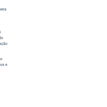
eira
é
do
ração
co
cos e