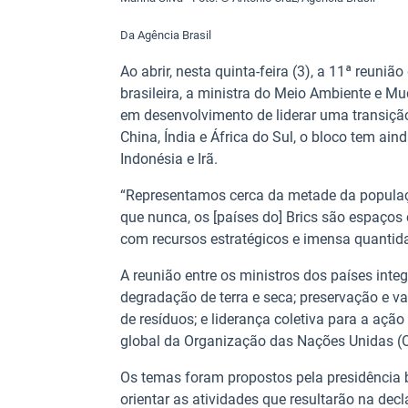
Da Agência Brasil
Ao abrir, nesta quinta-feira (3), a 11ª reuni
brasileira, a ministra do Meio Ambiente e M
em desenvolvimento de liderar uma transição 
China, Índia e África do Sul, o bloco tem ai
Indonésia e Irã.
“Representamos cerca da metade da populaçã
que nunca, os [países do] Brics são espaços 
com recursos estratégicos e imensa quantidad
A reunião entre os ministros dos países inte
degradação de terra e seca; preservação e va
de resíduos; e liderança coletiva para a açã
global da Organização das Nações Unidas (O
Os temas foram propostos pela presidência b
orientar as atividades que resultarão na decl