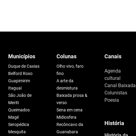
Municípios
Colunas
Canais
Duque de Caxias
Olho vivo, faro
Agenda
Belford Roxo
fino
cultural
Guapimirim
A arte da
Canal Baixada
Itaguaí
desmistura
Colunistas
São João de
Baixada prosa &
Poesia
Meriti
verso
Queimados
Sena em cena
Magé
Midiosfera
História
Seropédica
Recôncavo da
Mesquita
Guanabara
História da