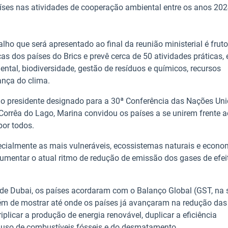
aíses nas atividades de cooperação ambiental entre os anos 202
lho que será apresentado ao final da reunião ministerial é fruto
s dos países do Brics e prevê cerca de 50 atividades práticas,
tal, biodiversidade, gestão de resíduos e químicos, recursos
ança do clima.
lo presidente designado para a 30ª Conferência das Nações Un
orrêa do Lago, Marina convidou os países a se unirem frente 
por todos.
cialmente as mais vulneráveis, ecossistemas naturais e econo
umentar o atual ritmo de redução de emissão dos gases de efei
de Dubai, os países acordaram com o Balanço Global (GST, na 
lém de mostrar até onde os países já avançaram na redução das
licar a produção de energia renovável, duplicar a eficiência
do uso de combustíveis fósseis e do desmatamento.