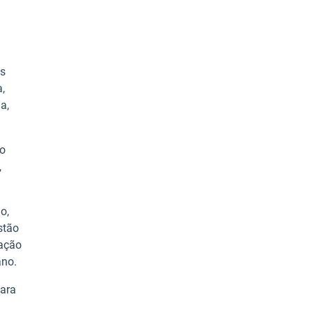
es
,
a,
do
,
o,
stão
 ação
ano.
para