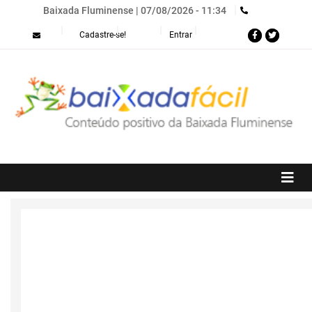
Baixada Fluminense |
07/08/2026 - 11:34
Menu
Cadastre-se!
Entrar
de
conta
de
usuário