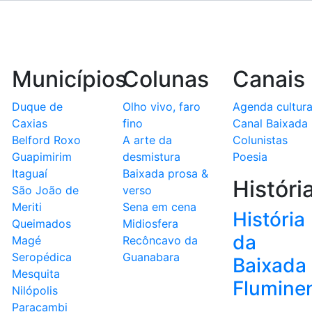
Municípios
Colunas
Canais
Duque de
Olho vivo, faro
Agenda cultura
Caxias
fino
Canal Baixada
Belford Roxo
A arte da
Colunistas
Guapimirim
desmistura
Poesia
Itaguaí
Baixada prosa &
Históri
São João de
verso
Meriti
Sena em cena
História
Queimados
Midiosfera
da
Magé
Recôncavo da
Seropédica
Guanabara
Baixada
Mesquita
Flumine
Nilópolis
Paracambi