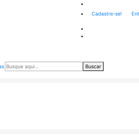
Menu
Cadastre-se!
Ent
de
conta
de
usuário
as
Buscar