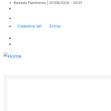
Baixada Fluminense |
07/08/2026 - 20:01
Menu
Cadastre-se!
Entrar
de
conta
de
usuário