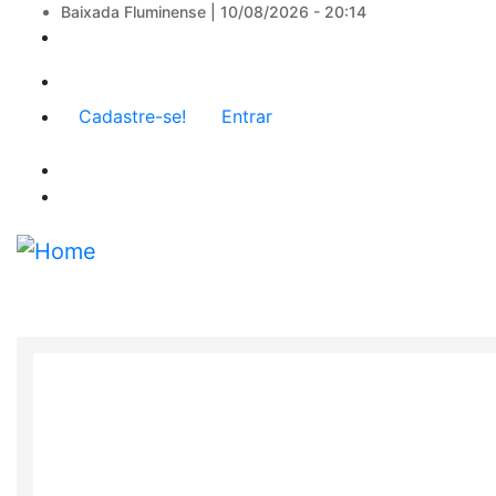
Baixada Fluminense |
10/08/2026 - 20:14
Menu
Cadastre-se!
Entrar
de
conta
de
usuário