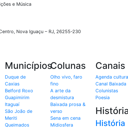
sições e Música
 Centro, Nova Iguaçu – RJ, 26255-230
Municípios
Colunas
Canais
Duque de
Olho vivo, faro
Agenda cultura
Caxias
fino
Canal Baixada
Belford Roxo
A arte da
Colunistas
Guapimirim
desmistura
Poesia
Itaguaí
Baixada prosa &
Históri
São João de
verso
Meriti
Sena em cena
História
Queimados
Midiosfera