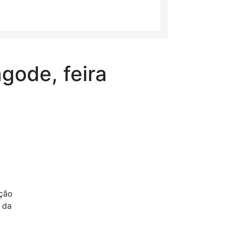
gode, feira
ição
 da