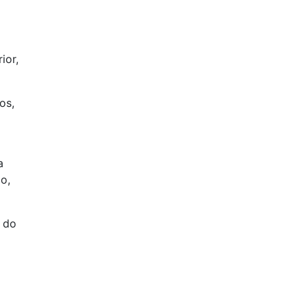
ior,
os,
a
o,
o do