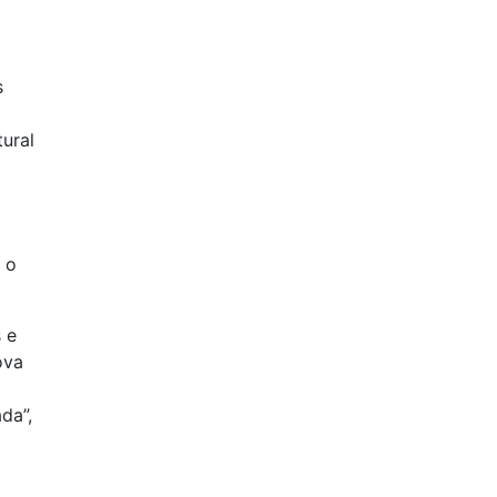
s
ural
 o
 e
ova
da”,