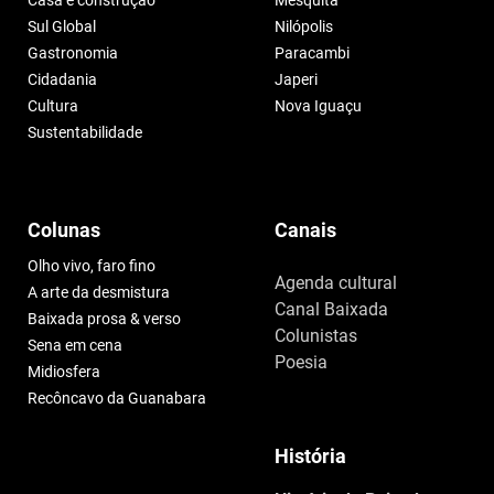
Casa e construção
Mesquita
Sul Global
Nilópolis
Gastronomia
Paracambi
Cidadania
Japeri
Cultura
Nova Iguaçu
Sustentabilidade
Colunas
Canais
Olho vivo, faro fino
Agenda cultural
A arte da desmistura
Canal Baixada
Baixada prosa & verso
Colunistas
Sena em cena
Poesia
Midiosfera
Recôncavo da Guanabara
História