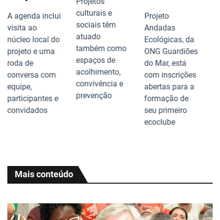
Projetos
s
culturais e
A agenda inclui
Projeto
f
sociais têm
visita ao
Andadas
atuado
núcleo local do
Ecológicas, da
P
também como
projeto e uma
ONG Guardiões
ap
espaços de
roda de
do Mar, está
Br
acolhimento,
conversa com
com inscrições
M
convivência e
equipe,
abertas para a
Ju
prevenção
participantes e
formação de
‘R
convidados
seu primeiro
Pr
ecoclube
s
a
Q
Mais conteúdo