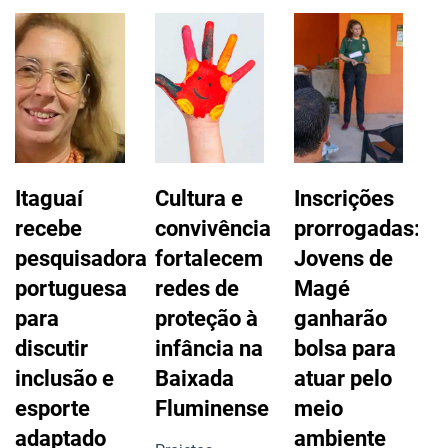
Itaguaí
Cultura e
Inscrições
A
recebe
convivência
prorrogadas:
l
pesquisadora
fortalecem
Jovens de
l
portuguesa
redes de
Magé
i
para
proteção à
ganharão
discutir
infância na
bolsa para
h
inclusão e
Baixada
atuar pelo
r
esporte
Fluminense
meio
a
adaptado
ambiente
i