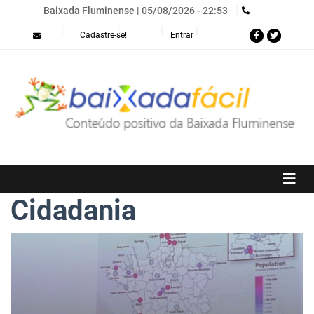
Baixada Fluminense |
05/08/2026 - 22:53
Menu
Cadastre-se!
Entrar
de
conta
de
usuário
Cidadania