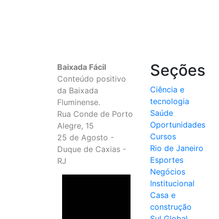
Seções
Baixada Fácil
Conteúdo positivo
Ciência e
da Baixada
tecnologia
Fluminense.
Saúde
Rua Conde de Porto
Oportunidades
Alegre, 15
Cursos
25 de Agosto -
Rio de Janeiro
Duque de Caxias -
Esportes
RJ
Negócios
Institucional
Casa e
construção
Sul Global