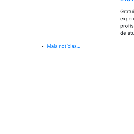
Gratui
exper
profis
de at
Mais notícias...