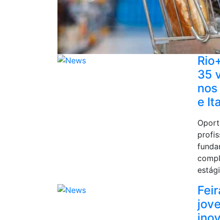
Rio
35 
nos
e It
Oport
profi
funda
compl
estág
Feir
jov
ino