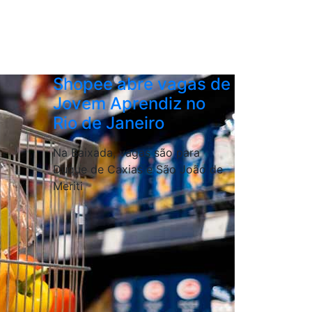
Shopee abre vagas de
Jovem Aprendiz no
Rio de Janeiro
Na Baixada, vagas são para
Duque de Caxias e São João de
Meriti