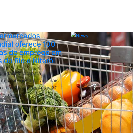
ermercados
dial oferece 100
as de emprego em
s do Rio e Niterói
unidades são para
entes funções operacionais
o distribuídas entre as 20
des da rede