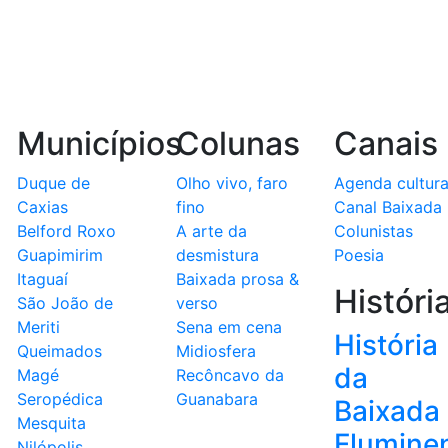
Municípios
Colunas
Canais
Duque de
Olho vivo, faro
Agenda cultura
Caxias
fino
Canal Baixada
Belford Roxo
A arte da
Colunistas
Guapimirim
desmistura
Poesia
Itaguaí
Baixada prosa &
Históri
São João de
verso
Meriti
Sena em cena
História
Queimados
Midiosfera
da
Magé
Recôncavo da
Seropédica
Guanabara
Baixada
Mesquita
Flumine
Nilópolis