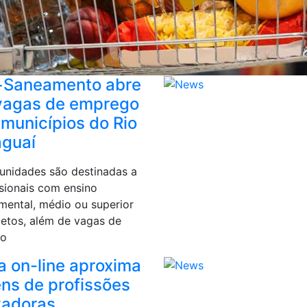
+Saneamento abre
vagas de emprego
 municípios do Rio
aguaí
unidades são destinadas a
ssionais com ensino
mental, médio ou superior
etos, além de vagas de
io
a on-line aproxima
ens de profissões
vadoras