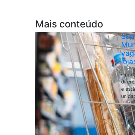
Mais conteúdo
Sup
Mun
vag
loja
Oport
difer
e estã
unida