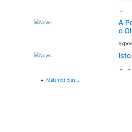
...
A Po
o Ol
Expos
Isto
... ...
Mais notícias...