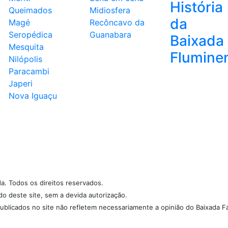
História
Queimados
Midiosfera
da
Magé
Recôncavo da
Seropédica
Guanabara
Baixada
Mesquita
Flumine
Nilópolis
Paracambi
Japeri
Nova Iguaçu
da. Todos os direitos reservados.
údo deste site, sem a devida autorização.
ublicados no site não refletem necessariamente a opinião do Baixada Fá