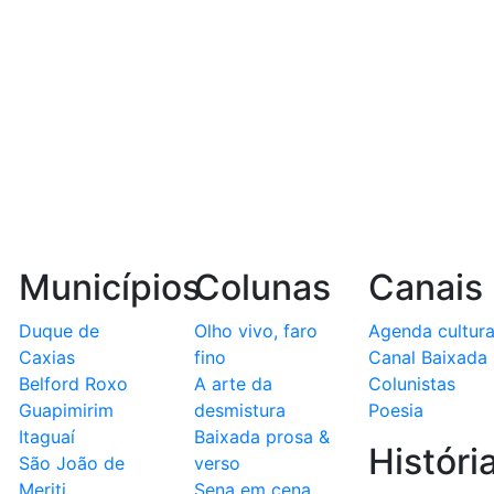
Municípios
Colunas
Canais
Duque de
Olho vivo, faro
Agenda cultura
Caxias
fino
Canal Baixada
Belford Roxo
A arte da
Colunistas
Guapimirim
desmistura
Poesia
Itaguaí
Baixada prosa &
Históri
São João de
verso
Meriti
Sena em cena