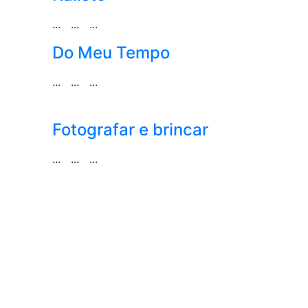
... ... ...
Do Meu Tempo
... ... ...
Fotografar e brincar
... ... ...