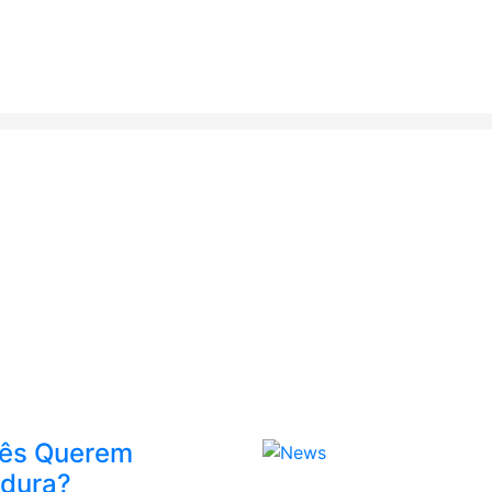
ês Querem
adura?