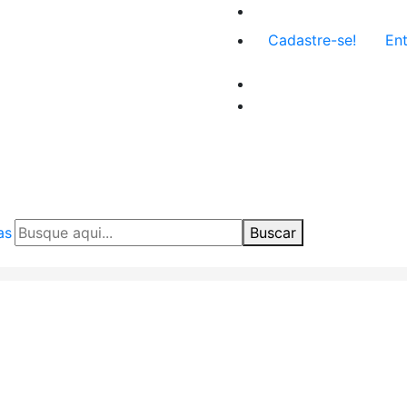
Menu
Cadastre-se!
Ent
de
conta
de
usuário
as
Buscar