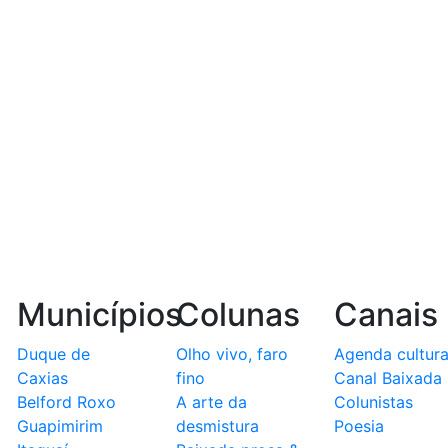
Municípios
Colunas
Canais
Duque de
Olho vivo, faro
Agenda cultura
Caxias
fino
Canal Baixada
Belford Roxo
A arte da
Colunistas
Guapimirim
desmistura
Poesia