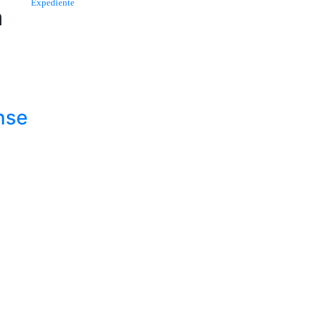
Expediente
a
nse