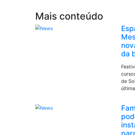
Mais conteúdo
Esp
Mes
nov
da 
Festi
curso
de So
última
Fam
pod
ins
para