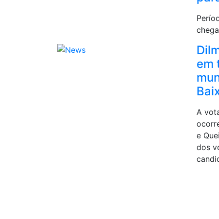
Perío
chega
Dilm
em 
mun
Bai
A vot
ocorr
e Que
dos v
candi