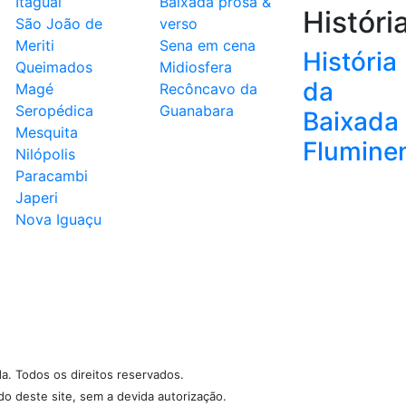
Itaguaí
Baixada prosa &
Históri
São João de
verso
Meriti
Sena em cena
História
Queimados
Midiosfera
da
Magé
Recôncavo da
Seropédica
Guanabara
Baixada
Mesquita
Flumine
Nilópolis
Paracambi
Japeri
Nova Iguaçu
da. Todos os direitos reservados.
údo deste site, sem a devida autorização.