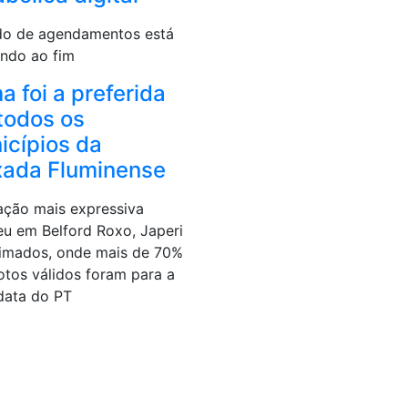
do de agendamentos está
ndo ao fim
a foi a preferida
todos os
icípios da
xada Fluminense
ação mais expressiva
eu em Belford Roxo, Japeri
imados, onde mais de 70%
otos válidos foram para a
data do PT