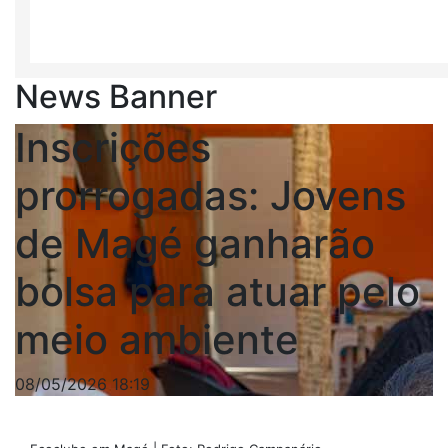
News Banner
Inscrições
prorrogadas: Jovens
de Magé ganharão
bolsa para atuar pelo
meio ambiente
08/05/2026 18:19