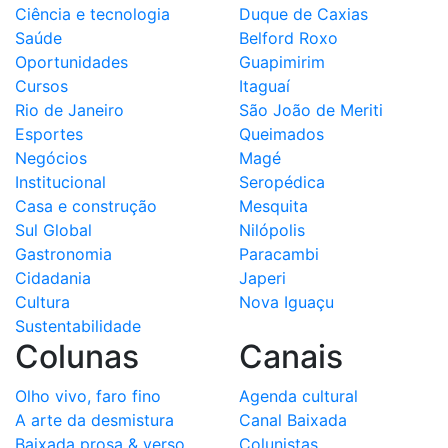
Ciência e tecnologia
Duque de Caxias
Saúde
Belford Roxo
Oportunidades
Guapimirim
Cursos
Itaguaí
Rio de Janeiro
São João de Meriti
Esportes
Queimados
Negócios
Magé
Institucional
Seropédica
Casa e construção
Mesquita
Sul Global
Nilópolis
Gastronomia
Paracambi
Cidadania
Japeri
Cultura
Nova Iguaçu
Sustentabilidade
Colunas
Canais
Olho vivo, faro fino
Agenda cultural
A arte da desmistura
Canal Baixada
Baixada prosa & verso
Colunistas