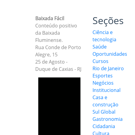
Seções
Baixada Fácil
Conteúdo positivo
Ciência e
da Baixada
tecnologia
Fluminense.
Saúde
Rua Conde de Porto
Oportunidades
Alegre, 15
Cursos
25 de Agosto -
Rio de Janeiro
Duque de Caxias - RJ
Esportes
Negócios
Institucional
Casa e
construção
Sul Global
Gastronomia
Cidadania
Cultura