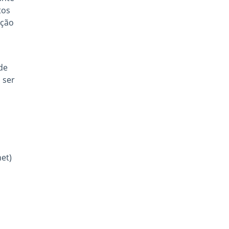
tos
ação
de
 ser
et)