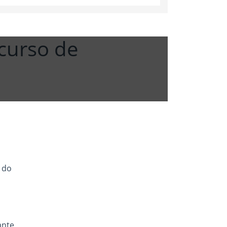
 curso de
e do
ante