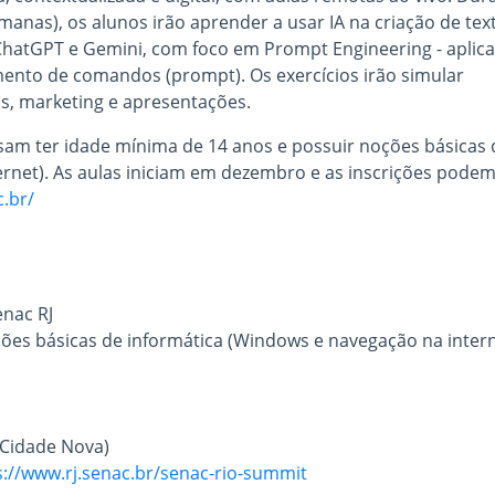
anas), os alunos irão aprender a usar IA na criação de tex
ChatGPT e Gemini, com foco em Prompt Engineering - aplic
mento de comandos (prompt). Os exercícios irão simular
s, marketing e apresentações.
isam ter idade mínima de 14 anos e possuir noções básicas 
rnet). As aulas iniciam em dezembro e as inscrições podem
c.br/
enac RJ
ções básicas de informática (Windows e navegação na intern
- Cidade Nova)
s://www.rj.senac.br/senac-rio-summit