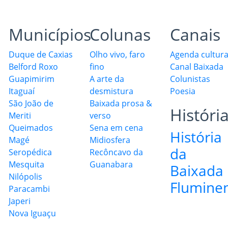
Municípios
Colunas
Canais
Duque de Caxias
Olho vivo, faro
Agenda cultura
Belford Roxo
fino
Canal Baixada
Guapimirim
A arte da
Colunistas
Itaguaí
desmistura
Poesia
São João de
Baixada prosa &
Históri
Meriti
verso
Queimados
Sena em cena
História
Magé
Midiosfera
da
Seropédica
Recôncavo da
Mesquita
Guanabara
Baixada
Nilópolis
Flumine
Paracambi
Japeri
Nova Iguaçu