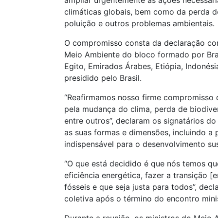
ampliar urgentemente as ações necessár
climáticas globais, bem como da perda de
poluição e outros problemas ambientais.
O compromisso consta da declaração conj
Meio Ambiente do bloco formado por Brasil
Egito, Emirados Árabes, Etiópia, Indonési
presidido pelo Brasil.
“Reafirmamos nosso firme compromisso de
pela mudança do clima, perda de biodiver
entre outros”, declaram os signatários d
as suas formas e dimensões, incluindo a 
indispensável para o desenvolvimento sus
“O que está decidido é que nós temos que 
eficiência energética, fazer a transição 
fósseis e que seja justa para todos”, dec
coletiva após o término do encontro minis