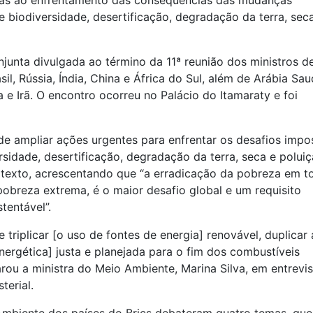
ias ao enfrentamento das consequências das mudanças
 biodiversidade, desertificação, degradação da terra, seca
unta divulgada ao término da 11ª reunião dos ministros d
, Rússia, Índia, China e África do Sul, além de Arábia Saud
a e Irã. O encontro ocorreu no Palácio do Itamaraty e foi
 ampliar ações urgentes para enfrentar os desafios impo
sidade, desertificação, degradação da terra, seca e poluiç
o texto, acrescentando que “a erradicação da pobreza em t
pobreza extrema, é o maior desafio global e um requisito
tentável”.
triplicar [o uso de fontes de energia] renovável, duplicar 
[energética] justa e planejada para o fim dos combustíveis
larou a ministra do Meio Ambiente, Marina Silva, em entrevis
terial.