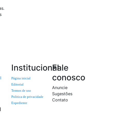
as.
s
Institucional
Fale
conosco
l
Página inicial
Editorial
Anuncie
Termos de uso
Sugestões
Politica de privacidade
Contato
Expediente
a