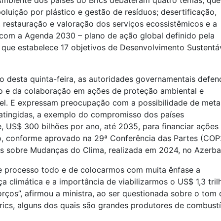
 Ambiente dos países do Brics debateram quatro temas, que
oluição por plástico e gestão de resíduos; desertificação,
 restauração e valoração dos serviços ecossistêmicos e a
as com a Agenda 2030 – plano de ação global definido pela
que estabelece 17 objetivos de Desenvolvimento Sustentá
o desta quinta-feira, as autoridades governamentais defe
o e da colaboração em ações de proteção ambiental e
l. E expressam preocupação com a possibilidade de meta
atingidas, a exemplo do compromisso dos países
, US$ 300 bilhões por ano, até 2035, para financiar ações
o, conforme aprovado na 29ª Conferência das Partes (COP
sobre Mudanças do Clima, realizada em 2024, no Azerbai
te processo todo e de colocarmos com muita ênfase a
climática e a importância de viabilizarmos o US$ 1,3 tril
ços”, afirmou a ministra, ao ser questionada sobre o tom 
ics, alguns dos quais são grandes produtores de combustí