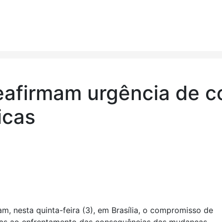
reafirmam urgência de 
icas
m, nesta quinta-feira (3), em Brasília, o compromisso de