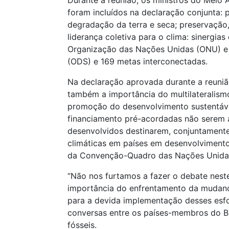
Durante a reunião, os ministros do Meio
foram incluídos na declaração conjunta: p
degradação da terra e seca; preservação,
liderança coletiva para o clima: sinergi
Organização das Nações Unidas (ONU) e 
(ODS) e 169 metas interconectadas.
Na declaração aprovada durante a reuniã
também a importância do multilateralism
promoção do desenvolvimento sustentáve
financiamento pré-acordadas não serem 
desenvolvidos destinarem, conjuntamente
climáticas em países em desenvolviment
da Convenção-Quadro das Nações Unidas 
“Não nos furtamos a fazer o debate nes
importância do enfrentamento da mudança 
para a devida implementação desses esfor
conversas entre os países-membros do Br
fósseis.