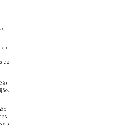
vel
ndem
s de
29)
jão.
hão
das
veis