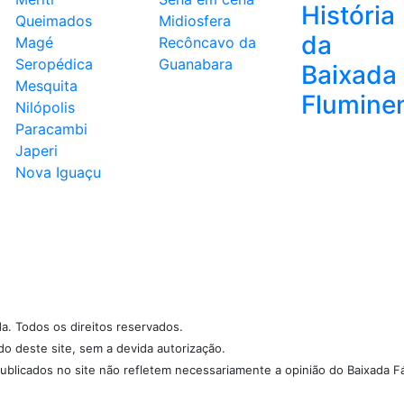
História
Queimados
Midiosfera
da
Magé
Recôncavo da
Seropédica
Guanabara
Baixada
Mesquita
Flumine
Nilópolis
Paracambi
Japeri
Nova Iguaçu
da. Todos os direitos reservados.
údo deste site, sem a devida autorização.
ublicados no site não refletem necessariamente a opinião do Baixada Fá