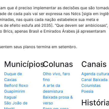
dam que é preciso implementar as decisões que são tomad
dade de cada país vai ser expressa nas Ndcs [sigla em inglê
inadas, nas quais cada nação estabelece sua meta e
es de efeito estufa até 2035]. "Que devem ser ambiciosas”,
o Brics, apenas Brasil e Emirados Árabes já apresentaram
sentem seus planos termina em setembro.
Municípios
Colunas
Canais
Duque de
Olho vivo, faro
Agenda cultura
Caxias
fino
Canal Baixada
Belford Roxo
A arte da
Colunistas
Guapimirim
desmistura
Poesia
Itaguaí
Baixada prosa &
Históri
São João de
verso
Meriti
Sena em cena