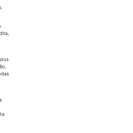
,
e
ita,
stos
ão,
odas
a
ta