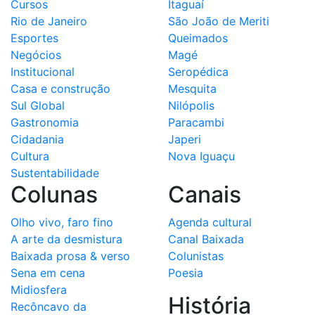
Cursos
Itaguaí
Rio de Janeiro
São João de Meriti
Esportes
Queimados
Negócios
Magé
Institucional
Seropédica
Casa e construção
Mesquita
Sul Global
Nilópolis
Gastronomia
Paracambi
Cidadania
Japeri
Cultura
Nova Iguaçu
Sustentabilidade
Colunas
Canais
Olho vivo, faro fino
Agenda cultural
A arte da desmistura
Canal Baixada
Baixada prosa & verso
Colunistas
Sena em cena
Poesia
Midiosfera
História
Recôncavo da