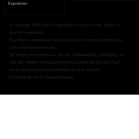
Expediente
© Copyright 2002-2025 Esteio Editora Cultural Ltda. Todos os
direitos reservados.
É proibida a reprodução total ou parcial de conteúdo deste site,
sem a devida autorização.
Os artigos de colunistas e demais colaboradores publicados no
site não refletem necessariamente a opinião do Baixada Fácil,
sendo de inteira responsabilidade de seus autores.
Produção do tema: Drupalthemes.io