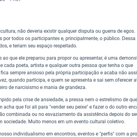
ultura, não deveria existir qualquer disputa ou guerra de egos.
 por todos os participantes e, principalmente, o público. Dessa
dos, e teriam seu espaço respeitado.
nte ao que ele preparou para propor ou apresentar, é uma demons
r de cada poeta, artista e qualquer outra pessoa que tenha o que
 fica sempre ansioso pela própria participação e acaba não ass
vez, quando participa, e quem se apresenta e sai sem oferecer 
eiro de narcisismo e mania de grandeza.
ompido pela crise de ansiedade, a pressa nem o estrelismo de q
cha que foi ali para "vender seu peixe" e fazer o do outro enc
não combinada ou no esvaziamento da assistência depois do se
m sociedade. Muito menos em um evento cultural coletivo.
osso individualismo em encontros, eventos e "perfis" com a pr