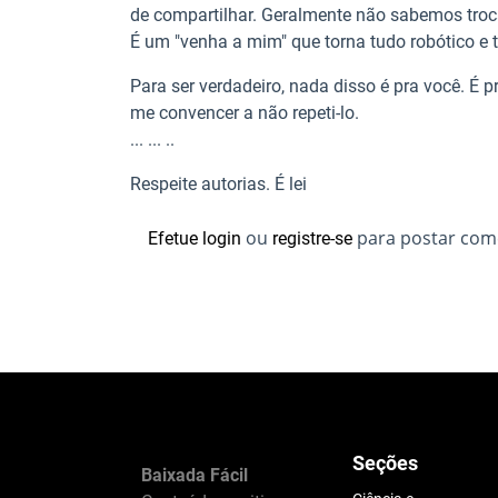
de compartilhar. Geralmente não sabemos troc
É um "venha a mim" que torna tudo robótico e 
Para ser verdadeiro, nada disso é pra você. É
me convencer a não repeti-lo.
... ... ..
Respeite autorias. É lei
ou
para postar com
Efetue login
registre-se
Seções
Baixada Fácil