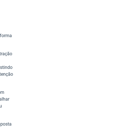
 forma
tração
istindo
atenção
uem
alhar
u
oposta