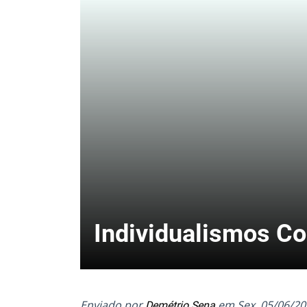
Individualismos Co
Enviado por
em
Sex, 05/06/20
Demétrio Sena