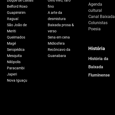
Duque de Caxias
Olho vivo, faro
Agenda
Belford Roxo
fino
cultural
Guapimirim
A arte da
Canal Baixada
Itaguaí
desmistura
Colunistas
São João de
Baixada prosa &
Poesia
Meriti
verso
Queimados
Sena em cena
Magé
Midiosfera
História
Seropédica
Recôncavo da
Mesquita
Guanabara
História da
Nilópolis
Baixada
Paracambi
Japeri
Fluminense
Nova Iguaçu