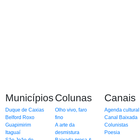
Municípios
Colunas
Canais
Duque de Caxias
Olho vivo, faro
Agenda cultural
Belford Roxo
fino
Canal Baixada
Guapimirim
A arte da
Colunistas
Itaguaí
desmistura
Poesia
São João de
Baixada prosa &