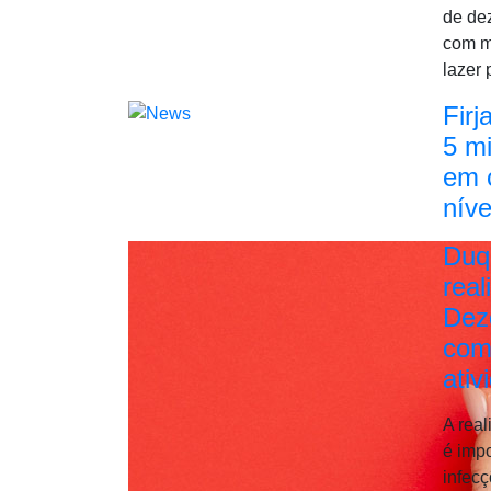
de de
com mú
lazer 
Firj
5 mi
em 
níve
Duq
real
Dez
com
ativ
A real
é impo
infec