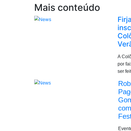
Mais conteúdo
Firj
ins
Col
Ver
A Colô
por fa
ser fe
Rob
Pag
Gom
com
Fest
Evento