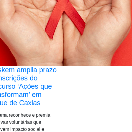
skem amplia prazo
nscrições do
curso ‘Ações que
nsformam’ em
ue de Caxias
ama reconhece e premia
tivas voluntárias que
vem impacto social e