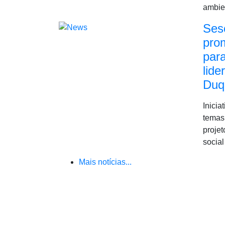
ambie
Ses
pro
para
lide
Duq
Inicia
temas 
proje
social
Mais notícias...