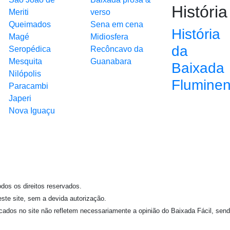
História
Meriti
verso
Queimados
Sena em cena
História
Magé
Midiosfera
da
Seropédica
Recôncavo da
Mesquita
Guanabara
Baixada
Nilópolis
Flumine
Paracambi
Japeri
Nova Iguaçu
odos os direitos reservados.
deste site, sem a devida autorização.
icados no site não refletem necessariamente a opinião do Baixada Fácil, send