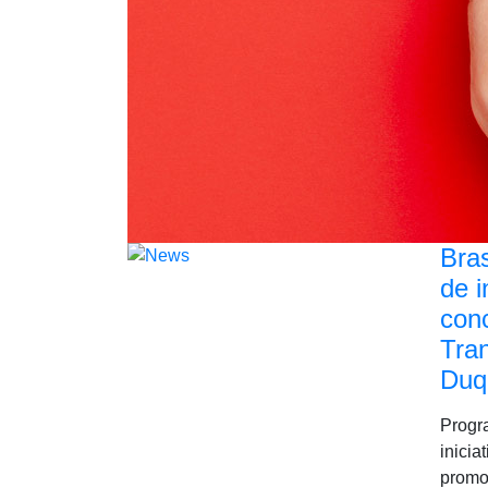
Bra
de i
con
Tra
Duq
Progr
inicia
promo