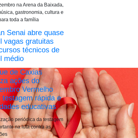
zembro na Arena da Baixada,
sica, gastronomia, cultura e
para toda a família
an Senai abre quase
l vagas gratuitas
cursos técnicos de
l médio
ue de Caxias
iza ações do
embro Vermelho
 testagem rápida e
idades educativas
ização periódica da testagem
rtante na luta contra as
ções