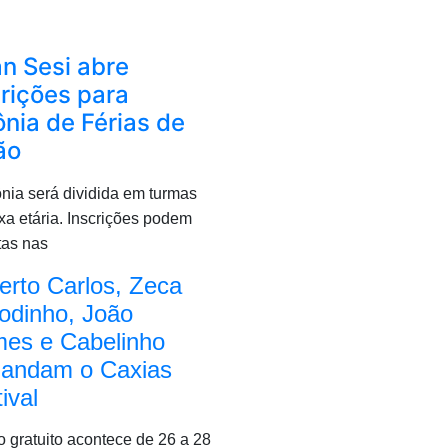
an Sesi abre
crições para
ônia de Férias de
ão
nia será dividida em turmas
ixa etária. Inscrições
podem
itas nas
erto Carlos, Zeca
odinho, João
es e Cabelinho
andam o Caxias
ival
 gratuito acontece de 26 a 28