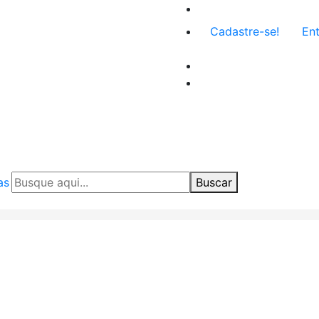
Menu
Cadastre-se!
Ent
de
conta
de
usuário
as
Buscar