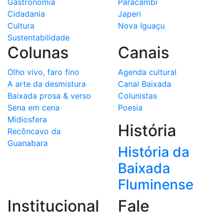
Gastronomia
Paracambi
Cidadania
Japeri
Cultura
Nova Iguaçu
Sustentabilidade
Colunas
Canais
Olho vivo, faro fino
Agenda cultural
A arte da desmistura
Canal Baixada
Baixada prosa & verso
Colunistas
Sena em cena
Poesia
Midiosfera
História
Recôncavo da
Guanabara
História da
Baixada
Fluminense
Institucional
Fale