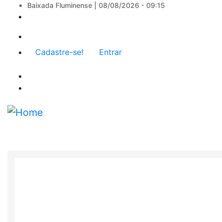
Baixada Fluminense |
08/08/2026 - 09:15
Menu
Cadastre-se!
Entrar
de
conta
de
usuário