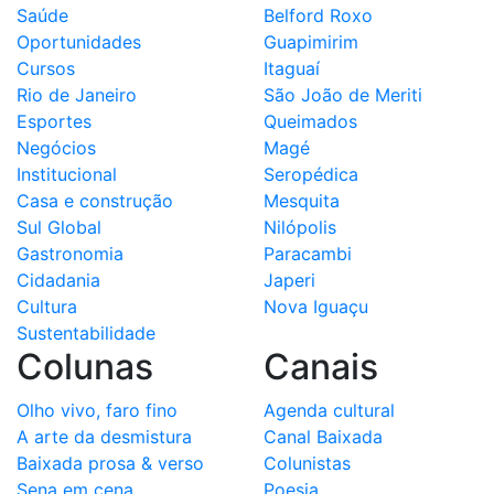
Saúde
Belford Roxo
Oportunidades
Guapimirim
Cursos
Itaguaí
Rio de Janeiro
São João de Meriti
Esportes
Queimados
Negócios
Magé
Institucional
Seropédica
Casa e construção
Mesquita
Sul Global
Nilópolis
Gastronomia
Paracambi
Cidadania
Japeri
Cultura
Nova Iguaçu
Sustentabilidade
Colunas
Canais
Olho vivo, faro fino
Agenda cultural
A arte da desmistura
Canal Baixada
Baixada prosa & verso
Colunistas
Sena em cena
Poesia