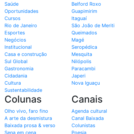
Saúde
Belford Roxo
Oportunidades
Guapimirim
Cursos
Itaguaí
Rio de Janeiro
São João de Meriti
Esportes
Queimados
Negócios
Magé
Institucional
Seropédica
Casa e construção
Mesquita
Sul Global
Nilópolis
Gastronomia
Paracambi
Cidadania
Japeri
Cultura
Nova Iguaçu
Sustentabilidade
Colunas
Canais
Olho vivo, faro fino
Agenda cultural
A arte da desmistura
Canal Baixada
Baixada prosa & verso
Colunistas
Sena em cena
Poesia