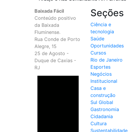
Seções
Baixada Fácil
Conteúdo positivo
Ciência e
da Baixada
tecnologia
Fluminense.
Saúde
Rua Conde de Porto
Oportunidades
Alegre, 15
Cursos
25 de Agosto -
Rio de Janeiro
Duque de Caxias -
Esportes
RJ
Negócios
Institucional
Casa e
construção
Sul Global
Gastronomia
Cidadania
Cultura
Sustentabilidade