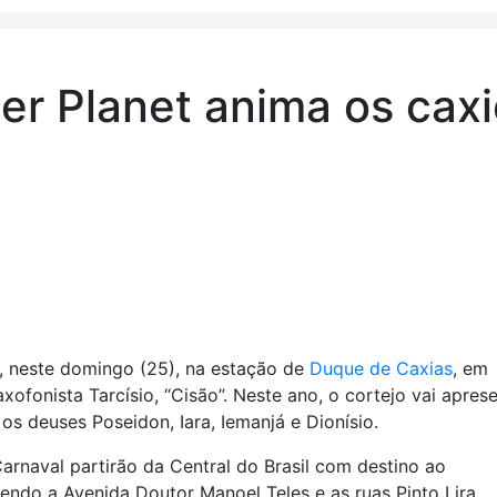
er Planet anima os cax
, neste domingo (25), na estação de
Duque de Caxias
, em
ofonista Tarcísio, “Cisão”. Neste ano, o cortejo vai apres
os deuses Poseidon, Iara, Iemanjá e Dionísio.
arnaval partirão da Central do Brasil com destino ao
endo a Avenida Doutor Manoel Teles e as ruas Pinto Lira,