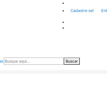
Menu
Cadastre-se!
Ent
de
conta
de
usuário
as
Buscar