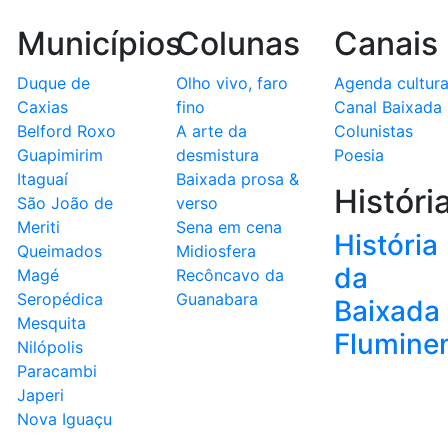
Municípios
Colunas
Canais
Duque de
Olho vivo, faro
Agenda cultura
Caxias
fino
Canal Baixada
Belford Roxo
A arte da
Colunistas
Guapimirim
desmistura
Poesia
Itaguaí
Baixada prosa &
Históri
São João de
verso
Meriti
Sena em cena
História
Queimados
Midiosfera
da
Magé
Recôncavo da
Seropédica
Guanabara
Baixada
Mesquita
Flumine
Nilópolis
Paracambi
Japeri
Nova Iguaçu