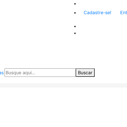
Menu
Cadastre-se!
Ent
de
conta
de
usuário
as
Buscar