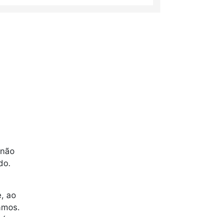
 não
do.
, ao
amos.