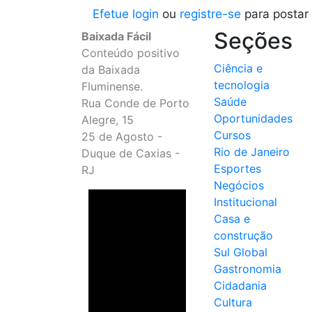
Efetue login
ou
registre-se
para postar
Seções
Baixada Fácil
Conteúdo positivo
Ciência e
da Baixada
tecnologia
Fluminense.
Saúde
Rua Conde de Porto
Oportunidades
Alegre, 15
Cursos
25 de Agosto -
Rio de Janeiro
Duque de Caxias -
Esportes
RJ
Negócios
Institucional
Casa e
construção
Sul Global
Gastronomia
Cidadania
Cultura