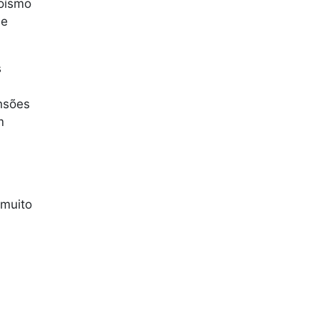
goísmo
se
s
"
nsões
m
 muito