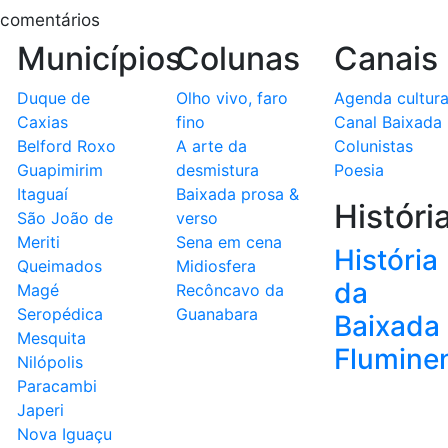
 comentários
Municípios
Colunas
Canais
Duque de
Olho vivo, faro
Agenda cultura
Caxias
fino
Canal Baixada
Belford Roxo
A arte da
Colunistas
Guapimirim
desmistura
Poesia
Itaguaí
Baixada prosa &
Históri
São João de
verso
Meriti
Sena em cena
História
Queimados
Midiosfera
da
Magé
Recôncavo da
Seropédica
Guanabara
Baixada
Mesquita
Flumine
Nilópolis
Paracambi
Japeri
Nova Iguaçu