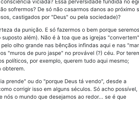
 consciência viciada? Essa perversidade fundida no e
não sofrermos? De só não casarmos danos ao próximo 
os, castigados por "Deus" ou pela sociedade)?
certeza da punição. E só fazermos o bem porque seremo
 suposto além). Não é à toa que as igrejas "convertem
 pelo olho grande nas bênçãos infindas aqui e nas "ma
; nos "muros de puro jaspe" no provável (?) céu. Por tere
os políticos, por exemplo, querem tudo aqui mesmo;
a obterem.
cia prende" ou do "porque Deus tá vendo", desde a
o como corrigir isso em alguns séculos. Só acho possível,
e nós o mundo que desejamos ao redor... se é que