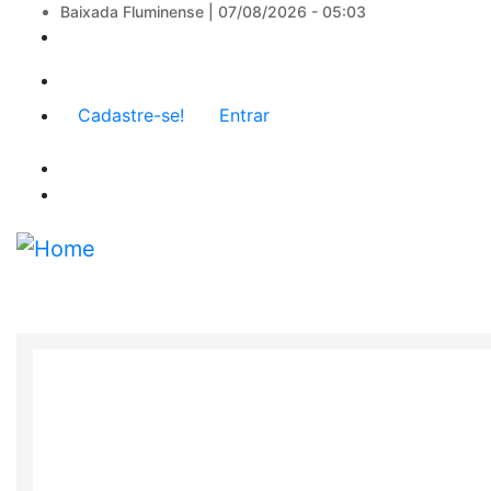
Baixada Fluminense |
07/08/2026 - 05:03
Menu
Cadastre-se!
Entrar
de
conta
de
usuário